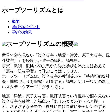
ホープツーリズムとは
概要
学びのポイント
学びの効果
ホープツーリズムの概要
世界で類を見ない「複合災害（地震・津波、原子力災害、風
評被害）」を経験した唯一の場所、福島県。
事実、教訓、復興への挑戦から得た学びを私たちはあえて
「震災・防災学習」と呼ぶことはしません。
ホープツーリズムは、複合災害の教訓等から「持続可能な社
会・地域づくりを探究・創造する」福島オンリーワンの新し
いスタディツアープログラムです。
地震・津波、原子力災害、風評被害という世界で類を見ない
複合災害を経験した福島の「ありのままの姿（光と影）」
と、さまざまな分野で「復興に向け果敢にチャレンジする
人々との対話」を通したインプット。震災・原子力災害を